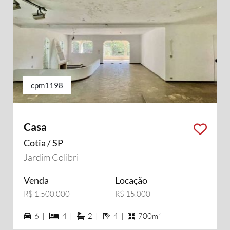
cpm1198
Casa
Cotia / SP
Jardim Colibri
Venda
Locação
R$ 1.500.000
R$ 15.000
6 vagas na garagem
4 dormiórios
2 suítes
4 banheiros
6 |
4 |
2 |
4 |
700m²