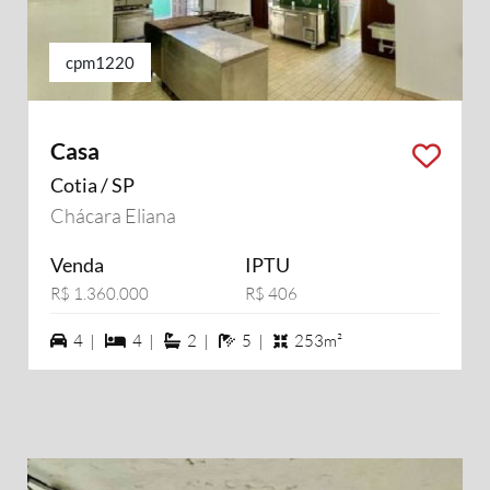
cpm1220
Casa
Cotia / SP
Chácara Eliana
Venda
IPTU
R$ 1.360.000
R$ 406
4 vagas na garagem
4 dormiórios
2 suítes
5 banheiros
4 |
4 |
2 |
5 |
253m²