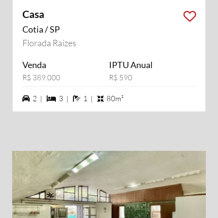
Casa
Cotia / SP
Florada Raízes
Venda
IPTU Anual
R$ 389.000
R$ 590
2 vagas na garagem
3 dormiórios
1 banheiros
2 |
3 |
1 |
80m²