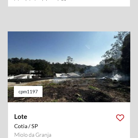
cpm1197
Lote
Cotia / SP
Miolo da Granja