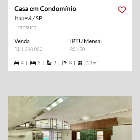
Casa em Condomínio
Itapevi / SP
Transurb
Venda
IPTU Mensal
R$ 1.290.000
R$ 150
4 vagas na garagem
3 dormiórios
3 suítes
3 banheiros
4 |
3 |
3 |
3 |
221m²