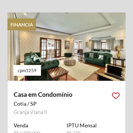
FINANCIA
cpm1259
Casa em Condomínio
Cotia / SP
Granja VIana II
Venda
IPTU Mensal