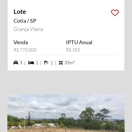
Lote
Cotia / SP
Granja VIana
Venda
IPTU Anual
R$ 770.000
R$ 355
3 vagas na garagem
1 dormiórios
1 banheiros
3 |
1 |
1 |
35m²