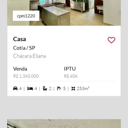
cpm1220
Casa
Cotia / SP
Chácara Eliana
Venda
IPTU
R$ 1.360.000
R$ 406
4 vagas na garagem
4 dormiórios
2 suítes
5 banheiros
4 |
4 |
2 |
5 |
253m²