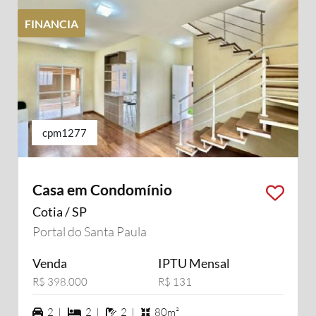
FINANCIA
cpm1277
Casa em Condomínio
Cotia / SP
Portal do Santa Paula
Venda
IPTU Mensal
R$ 398.000
R$ 131
2 vagas na garagem
2 dormiórios
2 banheiros
2 |
2 |
2 |
80m²