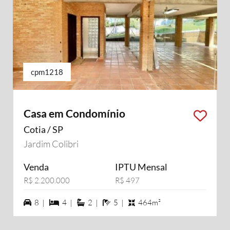
cpm1218
Casa em Condomínio
Cotia / SP
Jardim Colibri
Venda
IPTU Mensal
R$ 2.200.000
R$ 497
8 vagas na garagem
4 dormiórios
2 suítes
5 banheiros
8 |
4 |
2 |
5 |
464m²