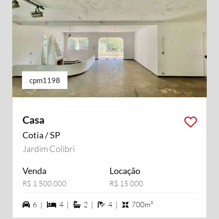
cpm1198
Casa
Cotia / SP
Jardim Colibri
Venda
Locação
R$ 1.500.000
R$ 15.000
6 vagas na garagem
4 dormiórios
2 suítes
4 banheiros
6 |
4 |
2 |
4 |
700m²