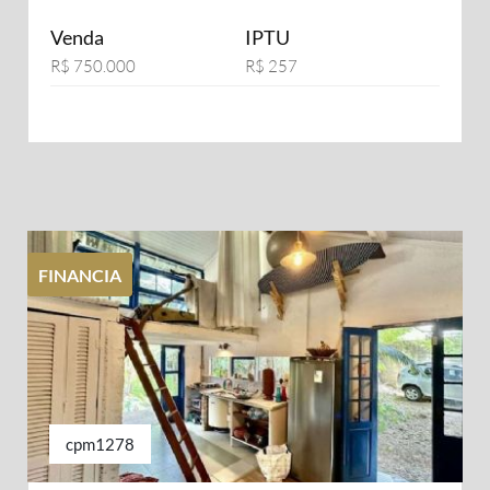
Venda
IPTU
R$ 750.000
R$ 257
FINANCIA
cpm1278