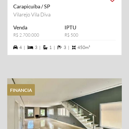
Carapicuíba / SP
Vilarejo Vila Diva
Venda
IPTU
R$ 2.700.000
R$ 500
4 vagas na garagem
3 dormiórios
1 suítes
3 banheiros
4 |
3 |
1 |
3 |
450m²
FINANCIA