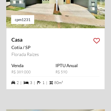
cpm1231
Casa
Cotia / SP
Florada Raízes
Venda
IPTU Anual
R$ 389.000
R$ 590
2 vagas na garagem
3 dormiórios
1 banheiros
2 |
3 |
1 |
80m²