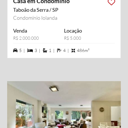
Casa em Condomínio
Taboão da Serra / SP
Condomínio Iolanda
Venda
Locação
R$ 2.000.000
R$ 5.000
5 vagas na garagem
3 dormiórios
1 suítes
4 banheiros
5 |
3 |
1 |
4 |
486m²