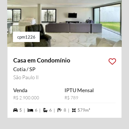
cpm1226
Casa em Condomínio
Cotia / SP
São Paulo II
Venda
IPTU Mensal
R$ 2.900.000
R$ 789
5 vagas na garagem
6 dormiórios
6 suítes
8 banheiros
5 |
6 |
6 |
8 |
579m²