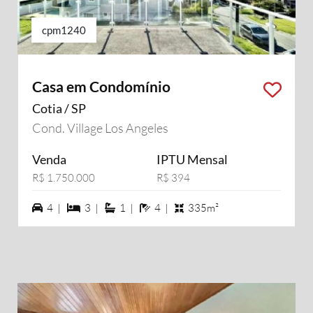
cpm1240
Casa em Condomínio
Cotia / SP
Cond. Village Los Angeles
Venda
IPTU Mensal
R$ 1.750.000
R$ 394
4 vagas na garagem
3 dormiórios
1 suítes
4 banheiros
4 |
3 |
1 |
4 |
335m²