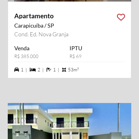
Apartamento
Carapicuíba / SP
Cond. Ed. Nova Granja
Venda
IPTU
R$ 385.000
R$ 69
1 vagas na garagem
2 dormiórios
1 banheiros
1 |
2 |
1 |
53m²