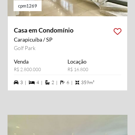
cpm1269
Casa em Condomínio
Carapicuíba / SP
Golf Park
Venda
Locação
R$ 2.800.000
R$ 16.800
3 vagas na garagem
4 dormiórios
2 suítes
6 banheiros
3 |
4 |
2 |
6 |
359m²