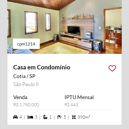
cpm1214
Casa em Condomínio
Cotia / SP
São Paulo II
Venda
IPTU Mensal
R$ 1.780.000
R$ 443
4 vagas na garagem
3 dormiórios
1 suítes
5 banheiros
4 |
3 |
1 |
5 |
390m²