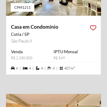
CPM1211
Casa em Condomínio
Cotia / SP
São Paulo II
Venda
IPTU Mensal
R$ 2.200.000
R$ 549
6 vagas na garagem
4 dormiórios
4 suítes
6 banheiros
6 |
4 |
4 |
6 |
407m²