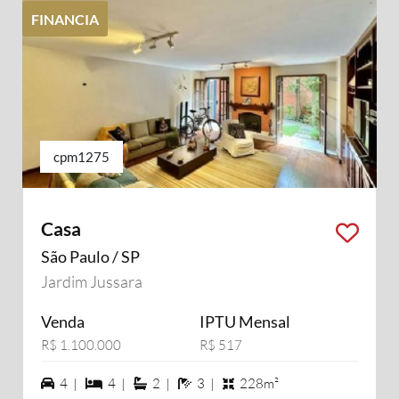
FINANCIA
cpm1275
Casa
São Paulo / SP
Jardim Jussara
Venda
IPTU Mensal
R$ 1.100.000
R$ 517
4 vagas na garagem
4 dormiórios
2 suítes
3 banheiros
4 |
4 |
2 |
3 |
228m²