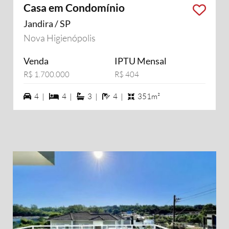
Casa em Condomínio
Jandira / SP
Nova Higienópolis
Venda
IPTU Mensal
R$ 1.700.000
R$ 404
4 vagas na garagem
4 dormiórios
3 suítes
4 banheiros
4 |
4 |
3 |
4 |
351m²