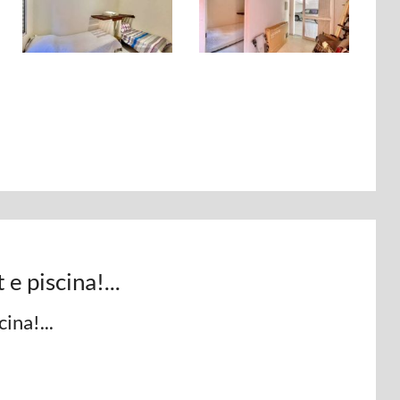
 e piscina!...
ina!...