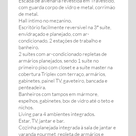
Escada de alvenaria revestida em Travestido,
com guarda corpo de vidro e metal, corrimão
de metal.
Hall íntimo no mezanino.
Escritório facilmente reversível na 3ª suíte,
envidraçado e planejado, com ar-
condicionado, 2 estações de trabalho e
banheiro.
2 suítes com ar-condicionado repletas de
armários planejados, sendo 1 suíte no
primeiro piso com closet e a suíte master na
cobertura Triplex com terraço, armários,
gabinetes, painel TV, gaveteiro, bancada e
penteadeira.
Banheiros com tampos em mármore,
espelhos, gabinetes, box de vidro até o teto e
nichos.
Living para 4 ambientes integrados.
Estar, TV, jantar e bar.
Cozinha planejada integrada à sala de jantar e
varanda gourmet, repleta de armários e