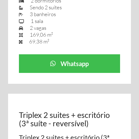
2 dormitórios
Sendo 2 suítes
3 banheiros
1 sala
2 vagas
169,06 m²
69,38 m²
Whatsapp
Triplex 2 suites + escritório
(3ª suíte - reversível)
Triplex 2 suites + escritório (3ª