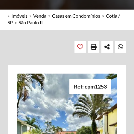
»
Imóveis
»
Venda
»
Casas em Condomínios
»
Cotia /
SP
»
São Paulo II
Ref: cpm1253