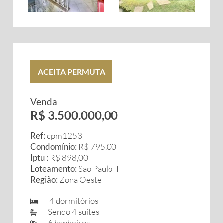
ACEITA PERMUTA
Venda
R$ 3.500.000,00
Ref:
cpm1253
Condomínio:
R$ 795,00
Iptu :
R$ 898,00
Loteamento:
São Paulo II
Região:
Zona Oeste
4 dormitórios
Sendo 4 suítes
6 banheiros