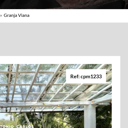
»
Granja Viana
Ref: cpm1233