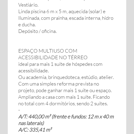
Vestiário.
Linda piscina 6 m x 5 m, aquecida (solar) e
Iluminada, com prainha, escada interna, hidro
e ducha.
Depósito / oficina.
ESPAÇO MULTIUSO COM
ACESSIBILIDADE NO TÉRREO
ideal para mais 1 suíte de hóspedes com
acessibilidade.
Ou academia, brinquedoteca, estúdio, atelier.
Com uma simples reforma prevista no
projeto, pode ganhar mais 1 suíte ou espaço.
Ampliando a casa com mais 1 suíte. Ficando
no total com 4 dormitórios, sendo 2 suítes.
-
A/T: 440,00 m² (frente e fundos: 12 m x 40 m
nas laterais)
A/C: 335,41 m²