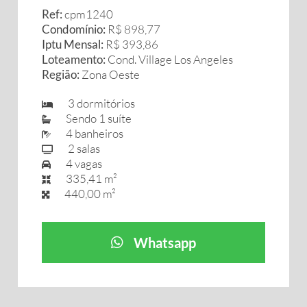
Ref:
cpm1240
Condomínio:
R$ 898,77
Iptu Mensal:
R$ 393,86
Loteamento:
Cond. Village Los Angeles
Região:
Zona Oeste
3 dormitórios
Sendo 1 suíte
4 banheiros
2 salas
4 vagas
335,41 m²
440,00 m²
Whatsapp