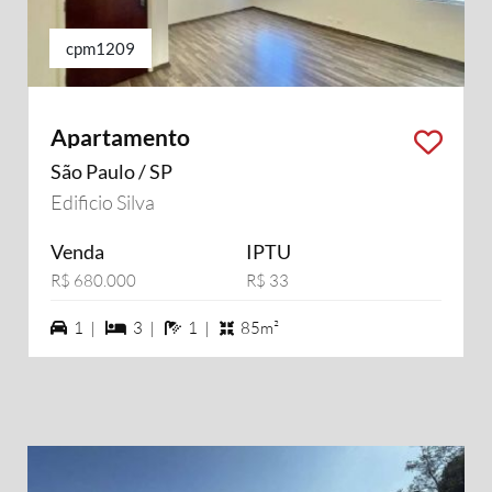
cpm1209
Apartamento
São Paulo / SP
Edificio Silva
Venda
IPTU
R$ 680.000
R$ 33
1 vagas na garagem
3 dormiórios
1 banheiros
1 |
3 |
1 |
85m²