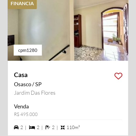
FINANCIA
cpm1280
Casa
Osasco / SP
Jardim Das Flores
Venda
R$ 495.000
2 vagas na garagem
2 dormiórios
2 banheiros
2 |
2 |
2 |
110m²