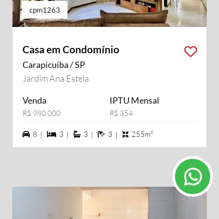
cpm1263
Casa em Condomínio
Carapicuíba / SP
Jardim Ana Estela
Venda
IPTU Mensal
R$ 980.000
R$ 354
8 vagas na garagem
3 dormiórios
3 suítes
3 banheiros
8 |
3 |
3 |
3 |
255m²