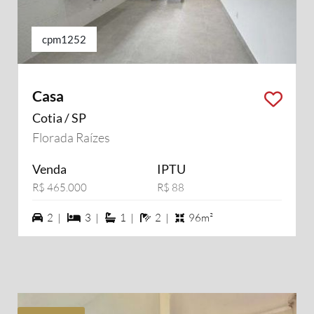
cpm1252
Casa
Cotia / SP
Florada Raízes
Venda
IPTU
R$ 465.000
R$ 88
2 vagas na garagem
3 dormiórios
1 suítes
2 banheiros
2 |
3 |
1 |
2 |
96m²