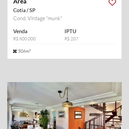
Área
Cotia / SP
Cond. VIntage "munk"
Venda
IPTU
R$ 800.000
R$ 207
506m²