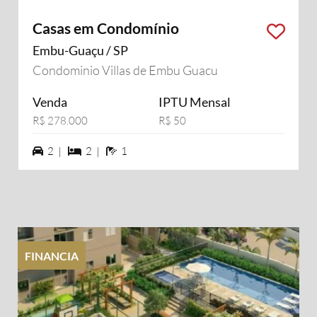
Casas em Condomínio
Embu-Guaçu / SP
Condominio Villas de Embu Guacu
Venda
IPTU Mensal
R$ 278.000
R$ 50
2 vagas na garagem
2 dormiórios
1 banheiros
2 |
2 |
1
FINANCIA