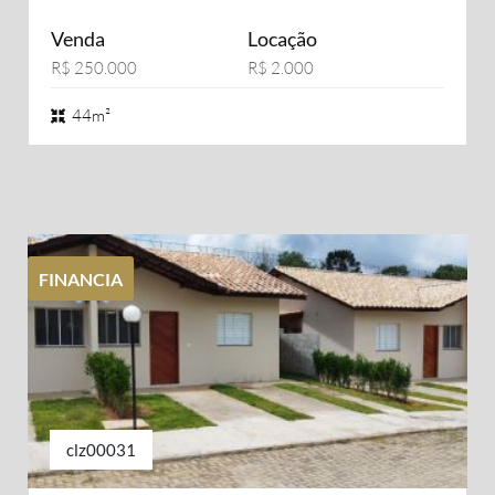
Venda
Locação
R$ 250.000
R$ 2.000
44m²
FINANCIA
clz00031