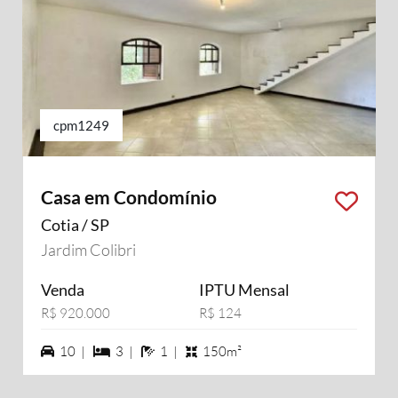
cpm1249
Casa em Condomínio
Cotia / SP
Jardim Colibri
Venda
IPTU Mensal
R$ 920.000
R$ 124
10 vagas na garagem
3 dormiórios
1 banheiros
10 |
3 |
1 |
150m²