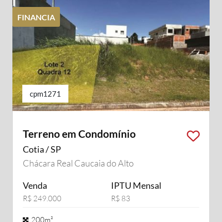
FINANCIA
cpm1271
Terreno em Condomínio
Cotia / SP
Chácara Real Caucaia do Alto
Venda
IPTU Mensal
R$ 249.000
R$ 83
200m²