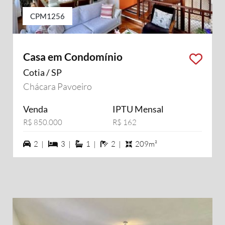
CPM1256
Casa em Condomínio
Cotia / SP
Chácara Pavoeiro
Venda
IPTU Mensal
R$ 850.000
R$ 162
2 vagas na garagem
3 dormiórios
1 suítes
2 banheiros
2 |
3 |
1 |
2 |
209m²