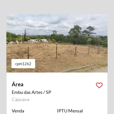
cpm1262
Área
Embu das Artes / SP
Capuava
Venda
IPTU Mensal