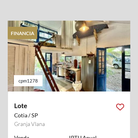
FINANCIA
cpm1278
Lote
Cotia / SP
Granja VIana
Venda
IPTU Anual