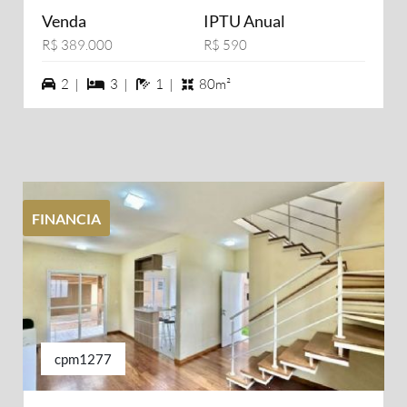
Venda
IPTU Anual
R$ 389.000
R$ 590
2 vagas na garagem
3 dormiórios
1 banheiros
2 |
3 |
1 |
80m²
FINANCIA
cpm1277