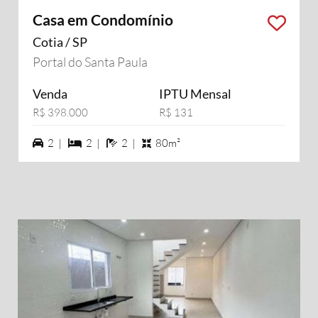
Casa em Condomínio
Cotia / SP
Portal do Santa Paula
Venda
IPTU Mensal
R$ 398.000
R$ 131
2 vagas na garagem
2 dormiórios
2 banheiros
2 |
2 |
2 |
80m²