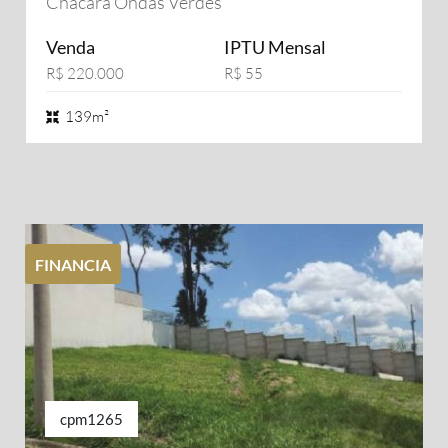
Chácara Ondas Verdes
Venda
IPTU Mensal
R$ 220.000
R$ 55
139m²
FINANCIA
cpm1265