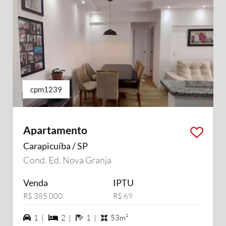
cpm1239
Apartamento
Carapicuíba / SP
Cond. Ed. Nova Granja
Venda
IPTU
R$ 385.000
R$ 69
1 vagas na garagem
2 dormiórios
1 banheiros
1 |
2 |
1 |
53m²