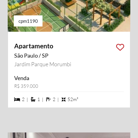
cpm1190
Apartamento
São Paulo / SP
Jardim Parque Morumbi
Venda
R$ 359.000
2 dormiórios
1 suítes
2 banheiros
2 |
1 |
2 |
52m²