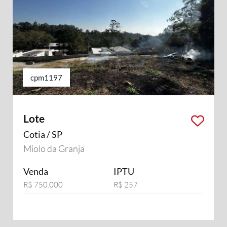
cpm1197
Lote
Cotia / SP
Miolo da Granja
Venda
IPTU
R$ 750.000
R$ 257