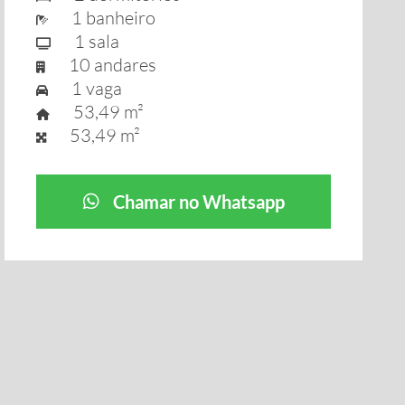
1 banheiro
1 sala
10 andares
1 vaga
53,49 m²
53,49 m²
Chamar no Whatsapp