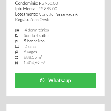
Condomínio:
R$ 950,00
Iptu Mensal:
R$ 889,00
Loteamento:
Cond Jd Passárgada A
Região:
Zona Oeste
4 dormitórios
Sendo 4 suítes
5 banheiros
2 salas
6 vagas
688,55 m²
1.404,69 m²
Whatsapp