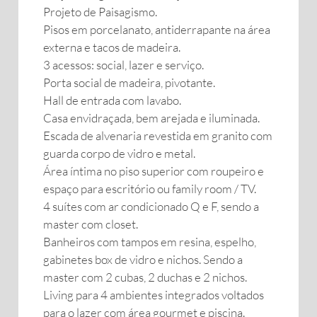
Projeto de Paisagismo.
Pisos em porcelanato, antiderrapante na área
externa e tacos de madeira.
3 acessos: social, lazer e serviço.
Porta social de madeira, pivotante.
Hall de entrada com lavabo.
Casa envidraçada, bem arejada e iluminada.
Escada de alvenaria revestida em granito com
guarda corpo de vidro e metal.
Área íntima no piso superior com roupeiro e
espaço para escritório ou family room / TV.
4 suítes com ar condicionado Q e F, sendo a
master com closet.
Banheiros com tampos em resina, espelho,
gabinetes box de vidro e nichos. Sendo a
master com 2 cubas, 2 duchas e 2 nichos.
Living para 4 ambientes integrados voltados
para o lazer com área gourmet e piscina.