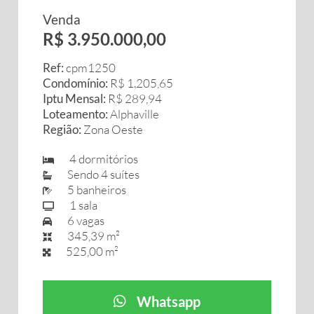
Venda
R$ 3.950.000,00
Ref:
cpm1250
Condomínio:
R$ 1.205,65
Iptu Mensal:
R$ 289,94
Loteamento:
Alphaville
Região:
Zona Oeste
4 dormitórios
Sendo 4 suítes
5 banheiros
1 sala
6 vagas
345,39 m²
525,00 m²
Whatsapp