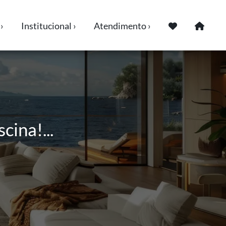
›
Institucional ›
Atendimento ›
cina!...