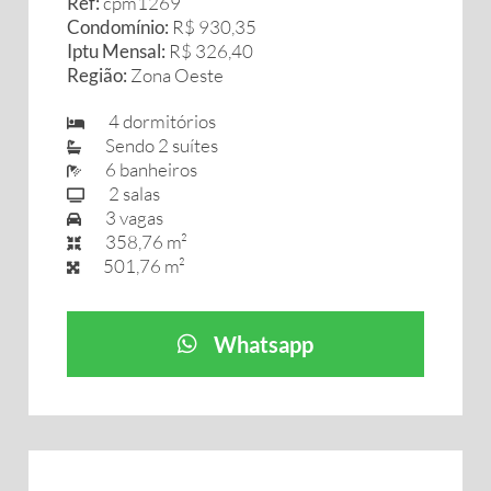
Ref:
cpm1269
Condomínio:
R$ 930,35
Iptu Mensal:
R$ 326,40
Região:
Zona Oeste
4 dormitórios
Sendo 2 suítes
6 banheiros
2 salas
3 vagas
358,76 m²
501,76 m²
Whatsapp