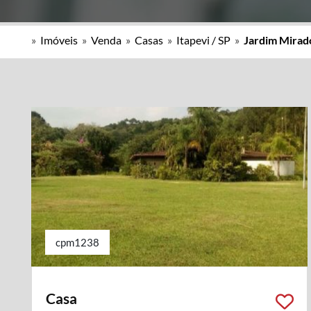
»
Imóveis
»
Venda
»
Casas
»
Itapevi / SP
»
Jardim Mirad
cpm1238
Casa