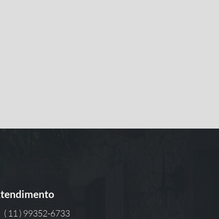
tendimento
( 11 ) 99352-6733