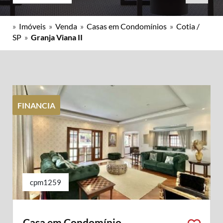
»
Imóveis
»
Venda
»
Casas em Condomínios
»
Cotia /
SP
»
Granja Viana II
FINANCIA
cpm1259
Casa em Condomínio