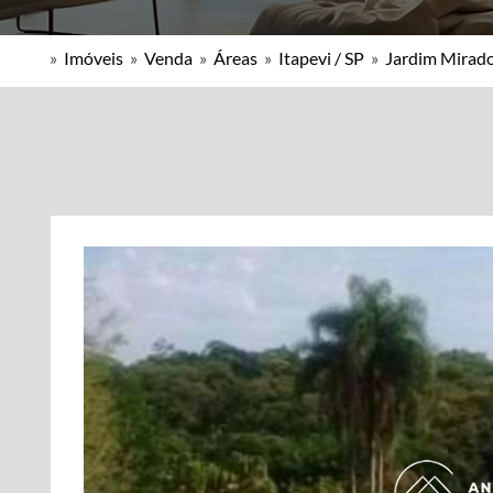
»
Imóveis
»
Venda
»
Áreas
»
Itapevi / SP
»
Jardim Mirad