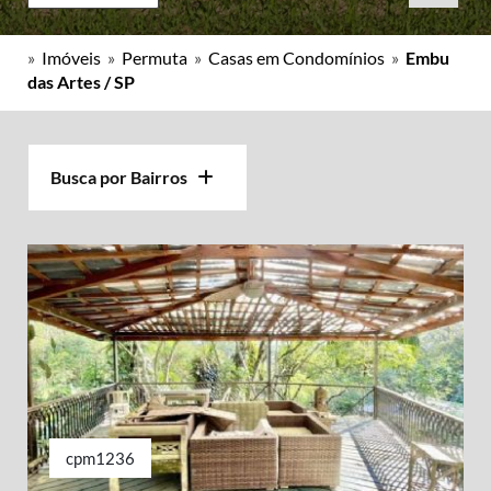
»
Imóveis
»
Permuta
»
Casas em Condomínios
»
Embu
das Artes / SP
Busca por Bairros
cpm1236