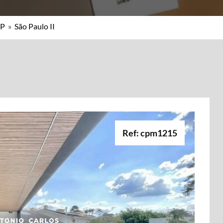
SP
»
São Paulo II
Ref: cpm1215