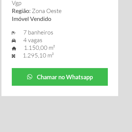
Vgp
Região:
Zona Oeste
Imóvel Vendido
7 banheiros
4 vagas
1.150,00 m²
1.295,10 m²
Chamar no Whatsapp