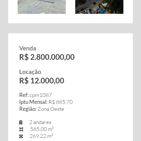
Venda
R$ 2.800.000,00
Locação
R$ 12.000,00
Ref:
cpm1087
Iptu Mensal:
R$ 885,70
Região:
Zona Oeste
2 andares
585,00 m²
269,22 m²