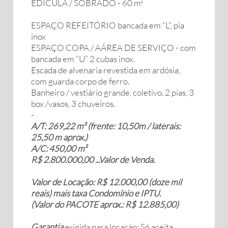
EDÍCULA / SOBRADO - 60 m²
ESPAÇO REFEITÓRIO bancada em “L”, pia
inox
ESPAÇO COPA / AÁREA DE SERVIÇO - com
bancada em “U” 2 cubas inox.
Escada de alvenaria revestida em ardósia,
com guarda corpo de ferro.
Banheiro / vestiário grande, coletivo. 2 pias, 3
box /vasos, 3 chuveiros.
-
A/T: 269,22 m² (frente: 10,50m / laterais:
25,50 m aprox.)
A/C: 450,00 m²
R$ 2.800.000,00 ...Valor de Venda.
Valor de Locação: R$ 12.000,00 (doze mil
reais) mais taxa Condomínio
e IPTU.
(Valor do PACOTE aprox.: R$ 12.885,00)
Garantia
exigida para locação: Só aceita