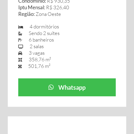
Condomínio:
R$ 930,35
Iptu Mensal:
R$ 326,40
Região:
Zona Oeste
4 dormitórios
Sendo 2 suítes
6 banheiros
2 salas
3 vagas
358,76 m²
501,76 m²
Whatsapp