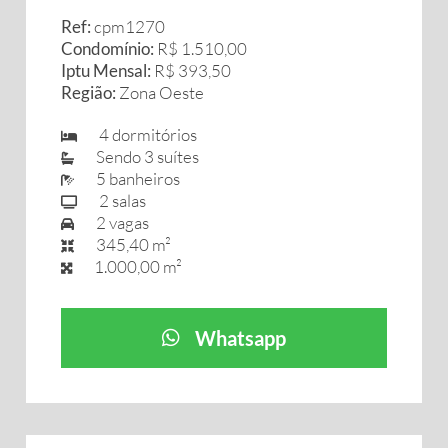
Ref:
cpm1270
Condomínio:
R$ 1.510,00
Iptu Mensal:
R$ 393,50
Região:
Zona Oeste
4 dormitórios
Sendo 3 suítes
5 banheiros
2 salas
2 vagas
345,40 m²
1.000,00 m²
Whatsapp