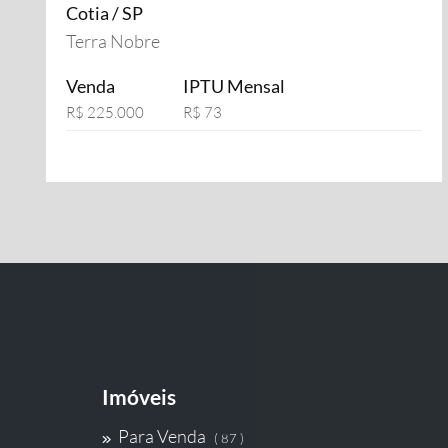
Cotia / SP
Terra Nobre
Venda
IPTU Mensal
R$ 225.000
R$ 73
Imóveis
Para Venda
( 87 )