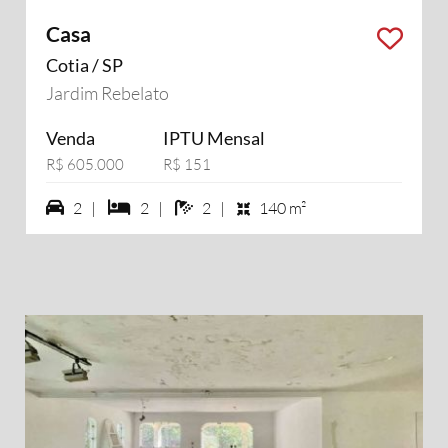
Casa
Cotia / SP
Jardim Rebelato
Venda
IPTU Mensal
R$ 605.000
R$ 151
2 vagas na garagem
2 dormiórios
2 banheiros
2 |
2 |
2 |
140 m²