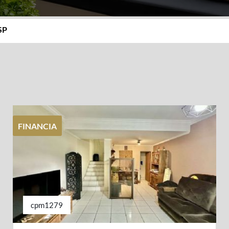
 SP
FINANCIA
cpm1279