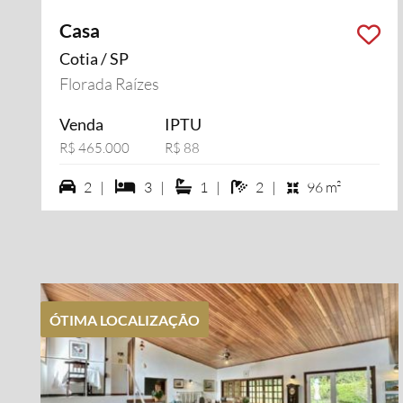
Casa
Cotia / SP
Florada Raízes
Venda
IPTU
R$ 465.000
R$ 88
2 vagas na garagem
3 dormiórios
1 suítes
2 banheiros
2 |
3 |
1 |
2 |
96 m²
ÓTIMA LOCALIZAÇÃO