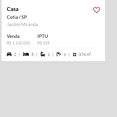
Casa
Cotia / SP
Jardim Miranda
Venda
IPTU
R$ 1.100.000
R$ 335
2 vagas na garagem
5 dormiórios
1 suítes
6 banheiros
2 |
5 |
1 |
6 |
374 m²