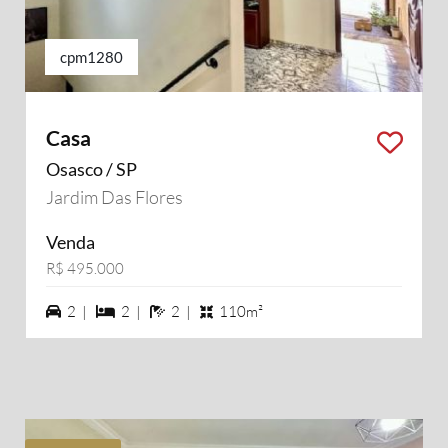
cpm1280
Casa
Osasco / SP
Jardim Das Flores
Venda
R$ 495.000
2 vagas na garagem
2 dormiórios
2 banheiros
2 |
2 |
2 |
110m²