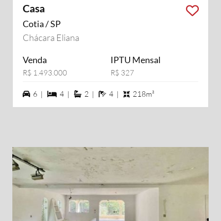
Casa
Cotia / SP
Chácara Eliana
Venda
IPTU Mensal
R$ 1.493.000
R$ 327
6 vagas na garagem
4 dormiórios
2 suítes
4 banheiros
6 |
4 |
2 |
4 |
218m²