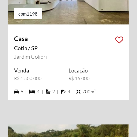
cpm1198
Casa
Cotia / SP
Jardim Colibri
Venda
Locação
R$ 1.500.000
R$ 15.000
6 vagas na garagem
4 dormiórios
2 suítes
4 banheiros
6 |
4 |
2 |
4 |
700m²