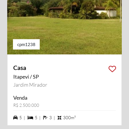
cpm1238
Casa
Itapevi / SP
Jardim Mirador
Venda
R$ 2.500.000
5 vagas na garagem
5 dormiórios
3 banheiros
5 |
5 |
3 |
300m²