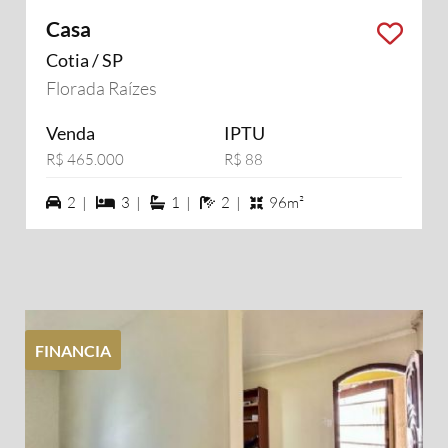
Casa
Cotia / SP
Florada Raízes
Venda
IPTU
R$ 465.000
R$ 88
2 vagas na garagem
3 dormiórios
1 suítes
2 banheiros
2 |
3 |
1 |
2 |
96m²
FINANCIA