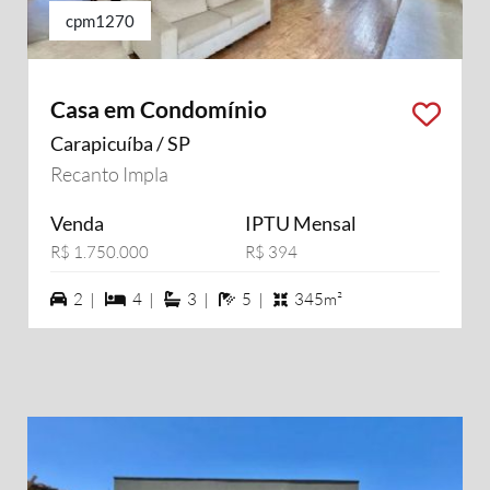
cpm1270
Casa em Condomínio
Carapicuíba / SP
Recanto Impla
Venda
IPTU Mensal
R$ 1.750.000
R$ 394
2 vagas na garagem
4 dormiórios
3 suítes
5 banheiros
2 |
4 |
3 |
5 |
345m²