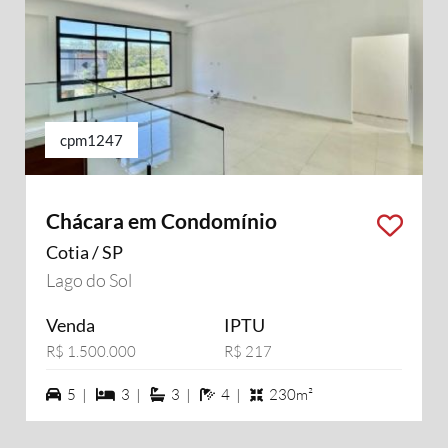
cpm1247
Chácara em Condomínio
Cotia / SP
Lago do Sol
Venda
IPTU
R$ 1.500.000
R$ 217
5 vagas na garagem
3 dormiórios
3 suítes
4 banheiros
5 |
3 |
3 |
4 |
230m²