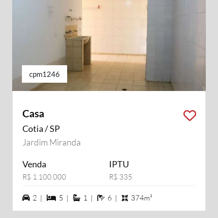
cpm1246
Casa
Cotia / SP
Jardim Miranda
Venda
IPTU
R$ 1.100.000
R$ 335
2 vagas na garagem
5 dormiórios
1 suítes
6 banheiros
2 |
5 |
1 |
6 |
374m²