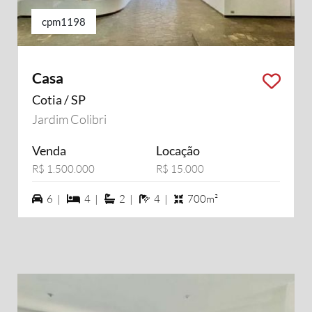
cpm1198
Casa
Cotia / SP
Jardim Colibri
Venda
Locação
R$ 1.500.000
R$ 15.000
6 vagas na garagem
4 dormiórios
2 suítes
4 banheiros
6 |
4 |
2 |
4 |
700m²