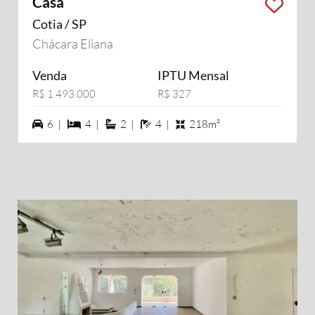
Casa
Cotia / SP
Chácara Eliana
Venda
IPTU Mensal
R$ 1.493.000
R$ 327
6 vagas na garagem
4 dormiórios
2 suítes
4 banheiros
6 |
4 |
2 |
4 |
218m²