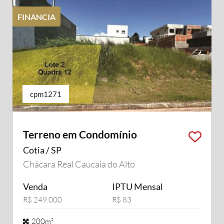
FINANCIA
cpm1271
Terreno em Condomínio
Cotia / SP
Chácara Real Caucaia do Alto
Venda
IPTU Mensal
R$ 249.000
R$ 83
200m²