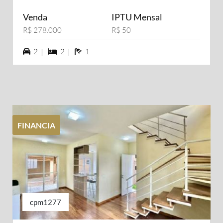
Venda
IPTU Mensal
R$ 278.000
R$ 50
2 vagas na garagem
2 dormiórios
1 banheiros
2 |
2 |
1
FINANCIA
cpm1277