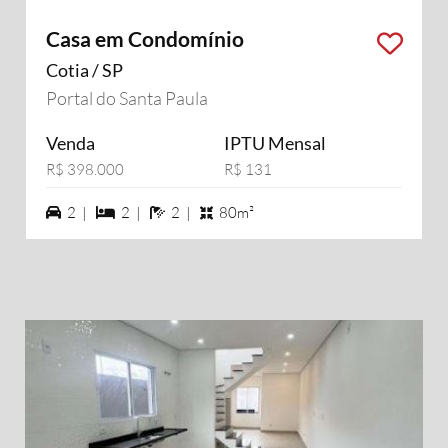
Casa em Condomínio
Cotia / SP
Portal do Santa Paula
Venda
IPTU Mensal
R$ 398.000
R$ 131
2 vagas na garagem
2 dormiórios
2 banheiros
2 |
2 |
2 |
80m²