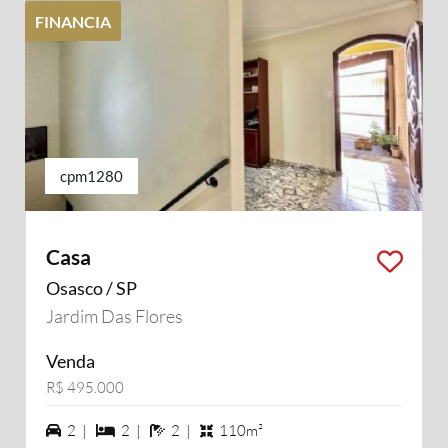
FINANCIA
cpm1280
Casa
Osasco / SP
Jardim Das Flores
Venda
R$ 495.000
2 vagas na garagem
2 dormiórios
2 banheiros
2 |
2 |
2 |
110m²