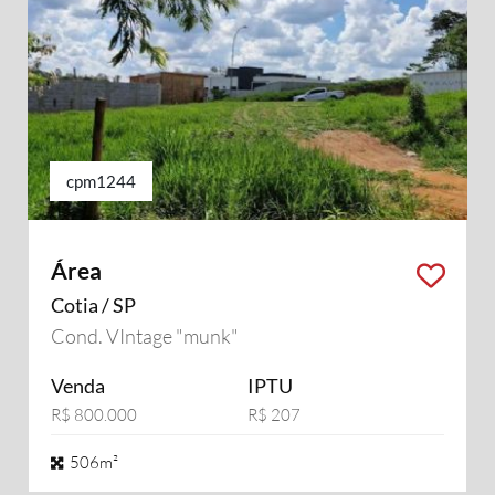
cpm1244
Área
Cotia / SP
Cond. VIntage "munk"
Venda
IPTU
R$ 800.000
R$ 207
506m²