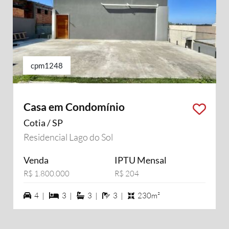
cpm1248
Casa em Condomínio
Cotia / SP
Residencial Lago do Sol
Venda
IPTU Mensal
R$ 1.800.000
R$ 204
4 vagas na garagem
3 dormiórios
3 suítes
3 banheiros
4 |
3 |
3 |
3 |
230m²