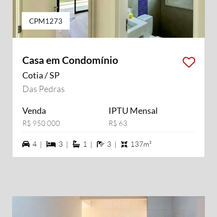
CPM1273
Casa em Condomínio
Cotia / SP
Das Pedras
Venda
IPTU Mensal
R$ 950.000
R$ 63
4 vagas na garagem
3 dormiórios
1 suítes
3 banheiros
4 |
3 |
1 |
3 |
137m²