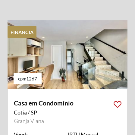
FINANCIA
cpm1267
Casa em Condomínio
Cotia / SP
Granja VIana
Venda
IPTU Mensal