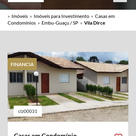
»
Imóveis
»
Imóveis para Investimento
»
Casas em
Condomínios
»
Embu-Guaçu / SP
»
Vila Dirce
FINANCIA
clz00031
Casas em Condomínio