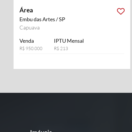
Área
Embu das Artes / SP
Capuava
Venda
IPTU Mensal
R$ 950.000
R$ 213